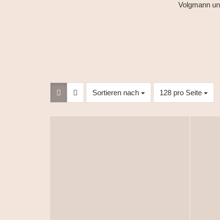
Volgmann und
Sortieren nach
pro Seite
Sortieren nach
128 pro Seite