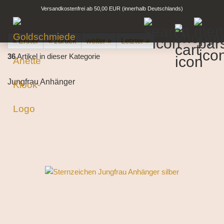
Versandkostenfrei ab 50,00 EUR (innerhalb Deutschlands)
« Erster
« zurück
weiter »
Letzter »
36
Artikel in dieser Kategorie
Jungfrau Anhänger