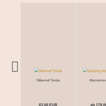
Silberreif Tonda
Warnemün
63,00 EUR
ab 179,