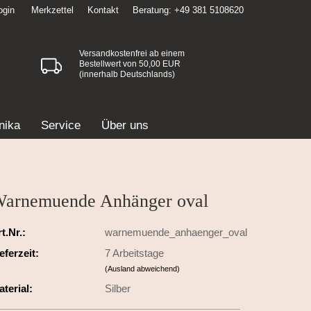
ogin
Merkzettel
Kontakt
Beratung: +49 381 5108620
Versandkostenfrei ab einem
Bestellwert von 50,00 EUR
(innerhalb Deutschlands)
nika
Service
Über uns
arnemuende Anhänger oval
t.Nr.:
warnemuende_anhaenger_oval
eferzeit:
7 Arbeitstage
(Ausland abweichend)
terial:
Silber