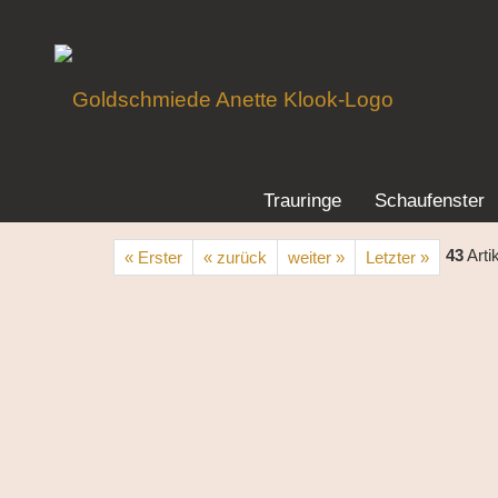
Trauringe
Schaufenster
43
Arti
« Erster
« zurück
weiter »
Letzter »