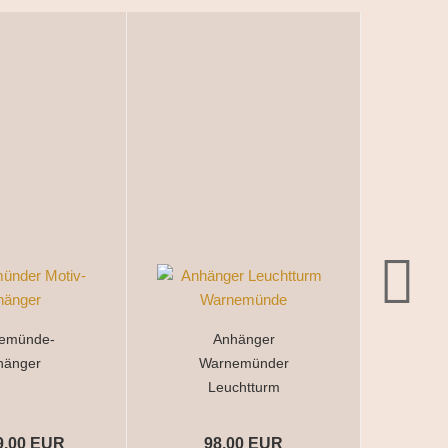
emünde-
Anhänger
Guts
hänger
Warnemünder
Leuchtturm
9,00 EUR
98,00 EUR
1