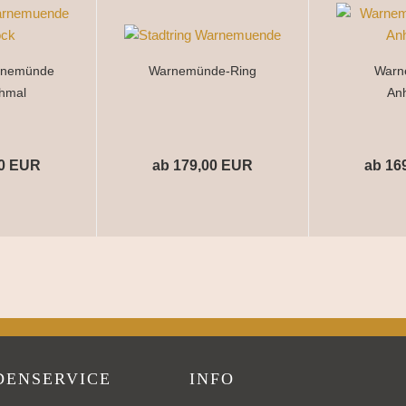
rnemünde
Warnemünde-Ring
Warn
chmal
An
00 EUR
ab 179,00 EUR
ab 16
DENSERVICE
INFO