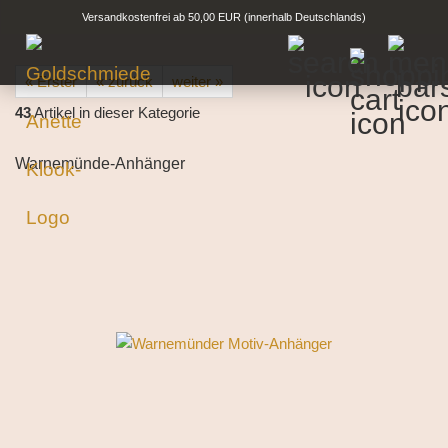
Versandkostenfrei ab 50,00 EUR (innerhalb Deutschlands)
« Erster
« zurück
weiter »
43
Artikel in dieser Kategorie
Warnemünde-Anhänger