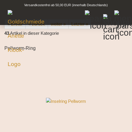
Versandkostenfrei ab 50,00 EUR (innerhalb Deutschlands)
« Erster
« zurück
weiter »
Letzter »
43
Artikel in dieser Kategorie
Pellworm-Ring