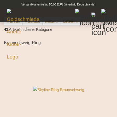
Versandkostenfrei ab 50,00 EUR (innerhalb Deutschlands)
« Erster
« zurück
weiter »
Letzter »
43
Artikel in dieser Kategorie
Braunschweig-Ring