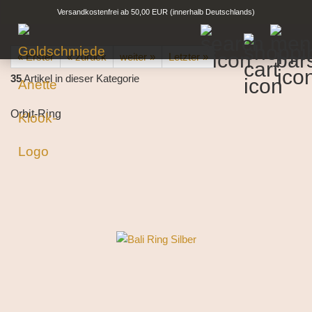
Versandkostenfrei ab 50,00 EUR (innerhalb Deutschlands)
« Erster
« zurück
weiter »
Letzter »
35
Artikel in dieser Kategorie
Orbit-Ring