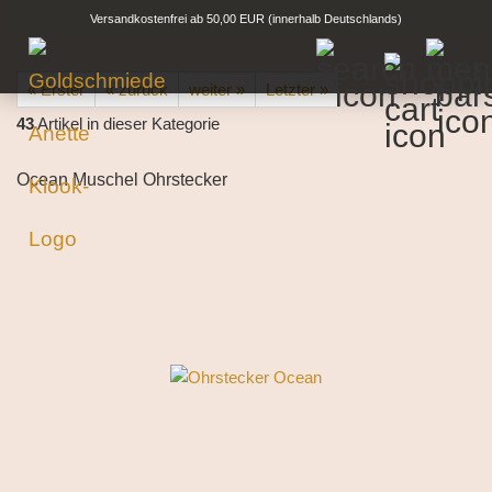
Versandkostenfrei ab 50,00 EUR (innerhalb Deutschlands)
« Erster
« zurück
weiter »
Letzter »
43
Artikel in dieser Kategorie
Ocean Muschel Ohrstecker