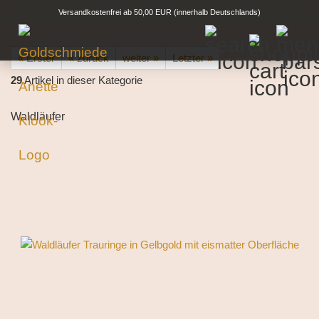
Versandkostenfrei ab 50,00 EUR (innerhalb Deutschlands)
« Erster
« zurück
weiter »
Letzter »
29
Artikel in dieser Kategorie
Waldläufer