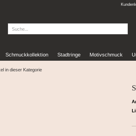
Kundenl
Schmuckkollektion
Stadtringe
Motivschmuck
U
kel in dieser Kategorie
S
Ar
Li