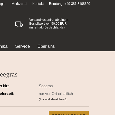
ogin
Merkzettel
Kontakt
Beratung: +49 381 5108620
Versandkostenfrei ab einem
Bestellwert von 50,00 EUR
(innerhalb Deutschlands)
nika
Service
Über uns
eegras
t.Nr.:
Seegras
eferzeit:
nur vor Ort erhältlich
(Ausland abweichend)