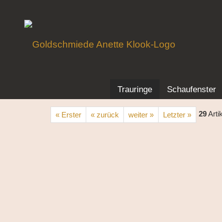
Trauringe
Schaufenster
29
Arti
« Erster
« zurück
weiter »
Letzter »