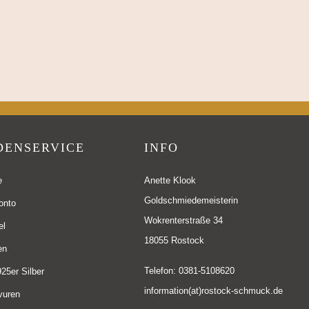
DENSERVICE
INFO
e
Anette Klook
Goldschmiedemeisterin
onto
Wokrenterstraße 34
el
18055 Rostock
en
Telefon: 0381-5108620
25er Silber
information(at)rostock-schmuck.de
vuren