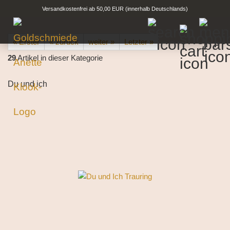
Versandkostenfrei ab 50,00 EUR (innerhalb Deutschlands)
« Erster
« zurück
weiter »
Letzter »
29
Artikel in dieser Kategorie
Du und ich